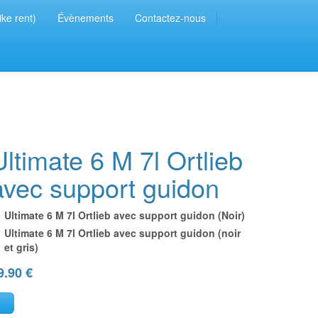
ike rent)
Évènements
Contactez-nous
Ultimate 6 M 7l Ortlieb
avec support guidon
Ultimate 6 M 7l Ortlieb avec support guidon (Noir)
Ultimate 6 M 7l Ortlieb avec support guidon (noir
et gris)
9.90
€