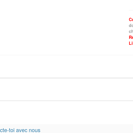
C
d
ch
R
L
te-toi avec nous