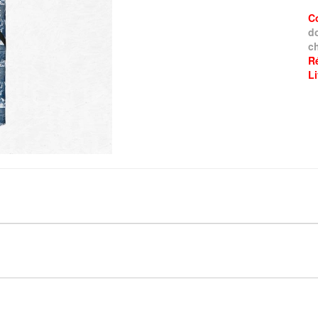
C
d
ch
R
L