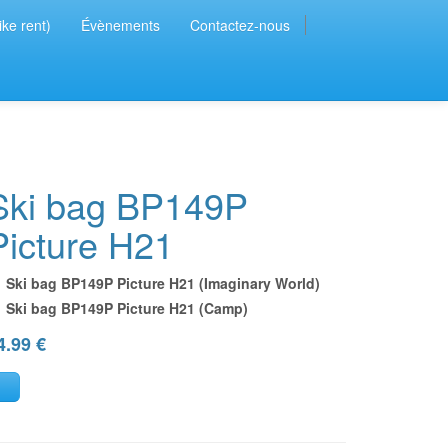
ike rent)
Évènements
Contactez-nous
Ski bag BP149P
Picture H21
Ski bag BP149P Picture H21 (Imaginary World)
Ski bag BP149P Picture H21 (Camp)
4.99
€