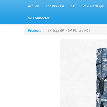
Accueil
Location ski
Ski
Vélo électrique
Se connecter
Products
Ski bag BP149P Picture H21