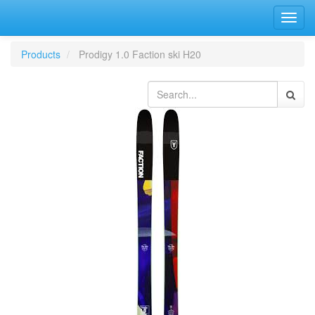
Bascu
la
navig
Products
Prodigy 1.0 Faction ski H20