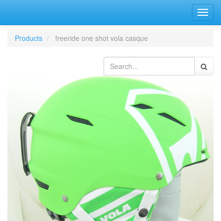
Bascu
la
navig
Products
freeride one shot vola casque