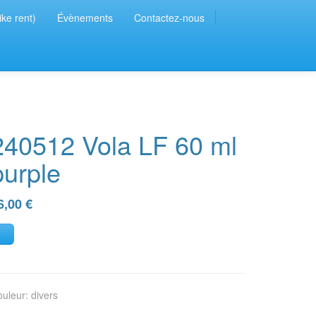
ike rent)
Évènements
Contactez-nous
240512 Vola LF 60 ml
purple
6,00
€
ouleur
:
divers