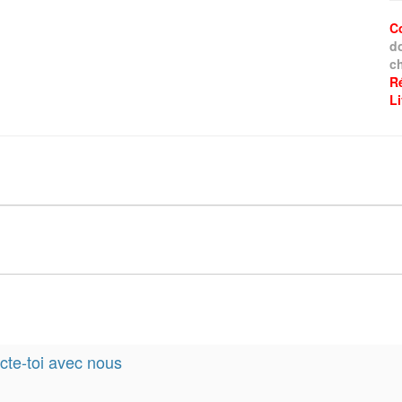
C
d
ch
R
L
te-toi avec nous